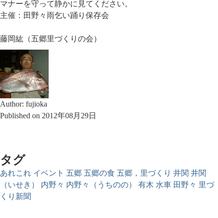
マナーを守って静かに見てください。
主催：田野々雨乞い踊り保存会
藤岡紘（五郷里づくりの会）
Author: fujioka
Published on 2012年08月29日
タグ
あれこれ
イベント
五郷
五郷の食
五郷，里づくり
井関
井関
（いせき）
内野々
内野々（うちのの）
有木
水車
田野々
里づ
くり新聞