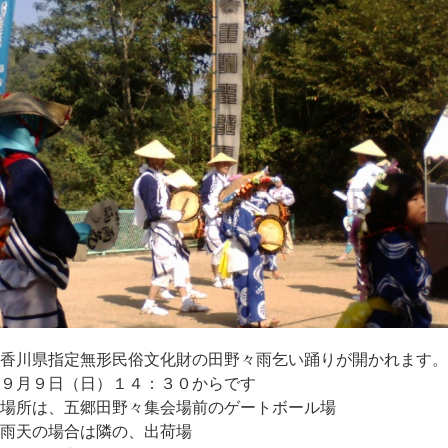
香川県指定無形民俗文化財の田野々雨乞い踊りが開かれます。
９月９日（日）１４：３０からです
場所は、五郷田野々集会場前のゲートボール場
雨天の場合は隣の、出荷場