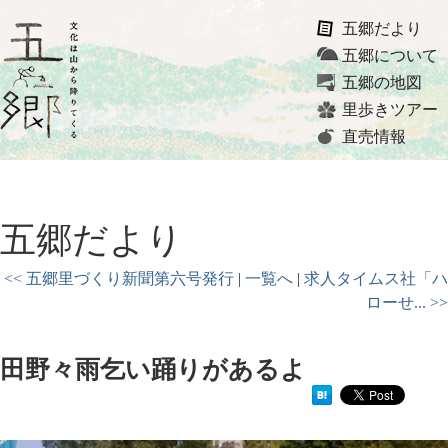
五郷だより
五郷について
五郷の地図
里歩きツアー
直売情報
五郷だより
<< 五郷里づくり新聞第六号発行
|
一覧へ
|
求人タイムス社「ハ
ローせ... >>
田野々雨乞い踊りがあるよ